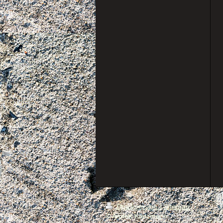
Druckversion
|
Sitemap
© Annett Kietzmann