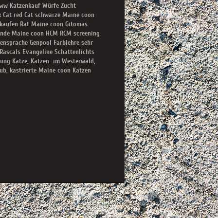
n ww Katzenkauf Würfe Zucht
k Cat red Cat schwarze Maine coon
 kaufen Rat Maine coon Gitomas
sunde Maine coon HCM RCM screening
ensprache Genpool Farblehre sehr
Rascals Evangeline Schattenlichts
htung Katze, Katzen im Westerwald,
ub, kastrierte Maine coon Katzen
Login