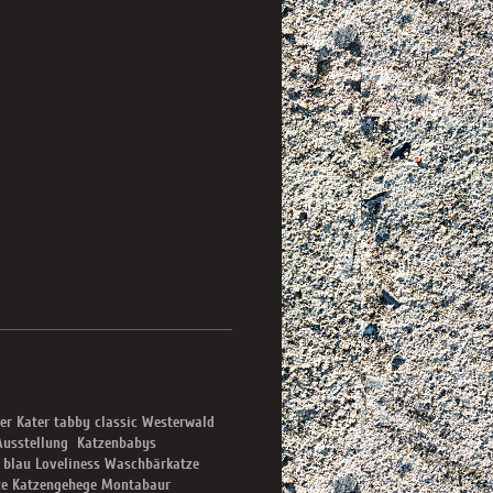
r Kater tabby classic Westerwald
 Ausstellung Katzenbabys
 blau Loveliness Waschbärkatze
tze Katzengehege Montabaur