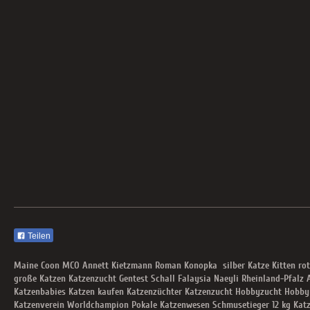
Teilen
Maine Coon MCO Annett Kietzmann Roman Konopka silber Katze Kitten rote
große Katzen Katzenzucht Gentest Schall Falaysia Naeyli Rheinland-Pfalz
Katzenbabies Katzen kaufen Katzenzüchter Katzenzucht Hobbyzucht Hobby
Katzenverein Worldchampion Pokale Katzenwesen Schmusetieger 12 kg Ka