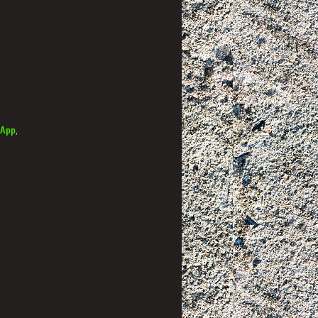
 App
,